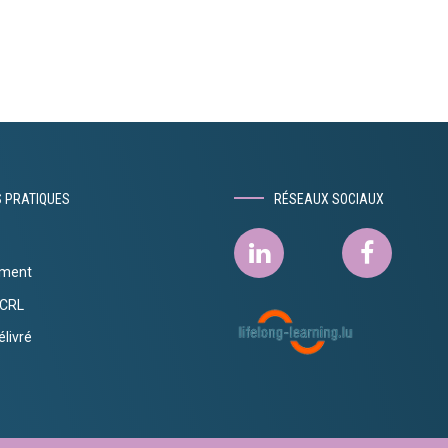
S PRATIQUES
RÉSEAUX SOCIAUX
ement
ECRL
élivré