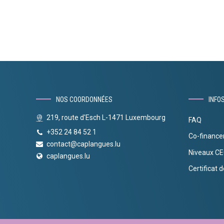
NOS COORDONNÉES
INFO
219, route d'Esch L-1471 Luxembourg
FAQ
+352 24 84 52 1
Co-financ
contact@caplangues.lu
Niveaux C
caplangues.lu
Certificat d