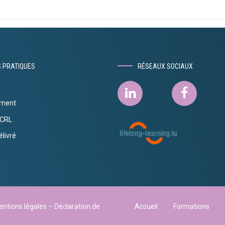
S PRATIQUES
RÉSEAUX SOCIAUX
ement
ECRL
élivré
entions légales –
Déclaration de
Accueil
Formations