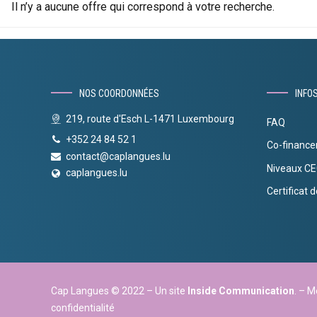
Il n’y a aucune offre qui correspond à votre recherche.
NOS COORDONNÉES
INFO
219, route d'Esch L-1471 Luxembourg
FAQ
+352 24 84 52 1
Co-financ
contact@caplangues.lu
Niveaux C
caplangues.lu
Certificat d
Cap Langues © 2022 – Un site
Inside Communication
. – M
confidentialité