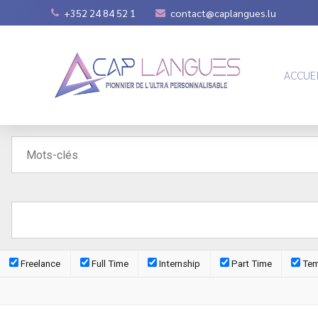
+352 24 84 52 1
contact@caplangues.lu
ACCUE
Freelance
Full Time
Internship
Part Time
Tem