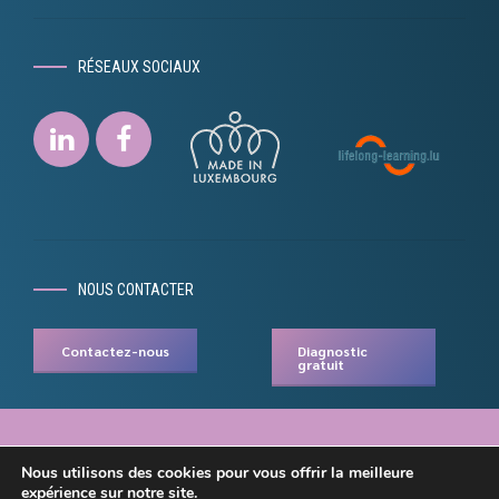
RÉSEAUX SOCIAUX
NOUS CONTACTER
Contactez-nous
Diagnostic
gratuit
Cap Langues © 2022 – Un site
Inside Communication
. – Mentions
Nous utilisons des cookies pour vous offrir la meilleure
légales –
Déclaration de confidentialité
expérience sur notre site.